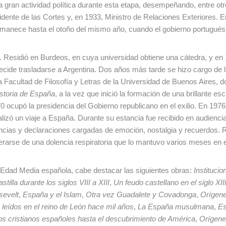
a gran actividad política durante esta etapa, desempeñando, entre otr
idente de las Cortes y, en 1933, Ministro de Relaciones Exteriores. 
rmanece hasta el otoño del mismo año, cuando el gobierno portugué
ncia. Residió en Burdeos, en cuya universidad obtiene una cátedra, y en
ecide trasladarse a Argentina. Dos años más tarde se hizo cargo de l
la Facultad de Filosofía y Letras de la Universidad de Buenos Aires, 
storia de España
, a la vez que inició la formación de una brillante es
0 ocupó la presidencia del Gobierno republicano en el exilio. En 197
alizó un viaje a España. Durante su estancia fue recibido en audienci
encias y declaraciones cargadas de emoción, nostalgia y recuerdos.
perarse de una dolencia respiratoria que lo mantuvo varios meses en e
a Edad Media española, cabe destacar las siguientes obras:
Institucio
tilla durante los siglos VIII a XIII
,
Un feudo castellano en el siglo XII
evelt
,
España y el Islam
,
Otra vez Guadalete y Covadonga
,
Orígen
s leídos en el reino de León hace mil años
,
La España musulmana
,
Es
os cristianos españoles hasta el descubrimiento de América
,
Orígene