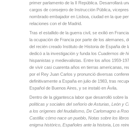
primer parlamento de la II República. Desarrollará un
cargos de consejero de Instrucción Pública, vicepres
nombrado embajador en Lisboa, ciudad en la que pe
relaciones con el de Madrid.
Tras el estallido de la guerra civil, se exilió en Fra
la ocupación de Francia por parte de los alemanes, d
del recién creado Instituto de Historia de España de 
dedicó a la investigación y funda los
Cuadernos de hi
hispanistas y medievalistas. Entre los años 1959-197
de vivir casi cuarenta años en tierras americanas, re
por el Rey Juan Carlos y pronunció diversas confer
definitivamente a España en julio de 1983, tras recu
Español de Buenos Aires, y se instaló en Ávila.
Dentro de la gigantesca labor que desarrolló sobre l
políticas y sociales del señorío de Asturias
,
León y Cas
a los orígenes del feudalismo
,
De Carlomagno a Roos
Castilla: cómo nace un pueblo
,
Notas sobre los libro
enigma histórico
,
Españoles ante la historia
,
Los rein