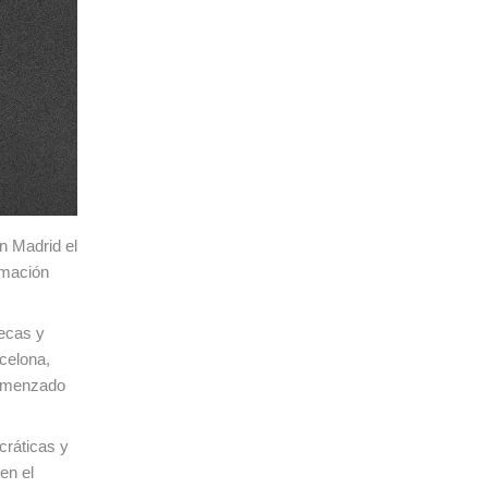
n Madrid el
rmación
tecas y
celona,
comenzado
cráticas y
en el