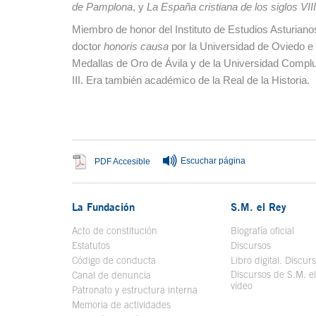
de Pamplona
, y
La España cristiana de los siglos VIII
Miembro de honor del Instituto de Estudios Asturianos
doctor
honoris causa
por la Universidad de Oviedo e 
Medallas de Oro de Ávila y de la Universidad Complu
III. Era también académico de la Real de la Historia.
Fin del contenido principal
Escuchar página
Se abre en ventana nueva
PDF Accesible
La Fundación
S.M. el Rey
Acto de constitución
Biografía oficial
Se a
Estatutos
Discursos
Código de conducta
Libro digital. Discur
Discursos de S.M. e
Canal de denuncia
vídeo
Se abre en ve
Patronato y estructura interna
Memoria de actividades