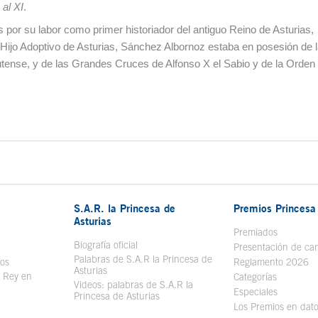
 al XI
.
 por su labor como primer historiador del antiguo Reino de Asturias,
Hijo Adoptivo de Asturias, Sánchez Albornoz estaba en posesión de 
tense, y de las Grandes Cruces de Alfonso X el Sabio y de la Orden
S.A.R. la Princesa de
Premios Princesa 
Asturias
bre en ventana nueva
Premiados
Biografía oficial
Se abre en ventana nueva
Presentación de ca
Palabras de S.A.R la Princesa de
sos
Se abre en ventana nueva
Reglamento 2026
Asturias
l Rey en
Categorías
Videos: palabras de S.A.R la
ntana nueva
Especiales
Princesa de Asturias
Los Premios en dat