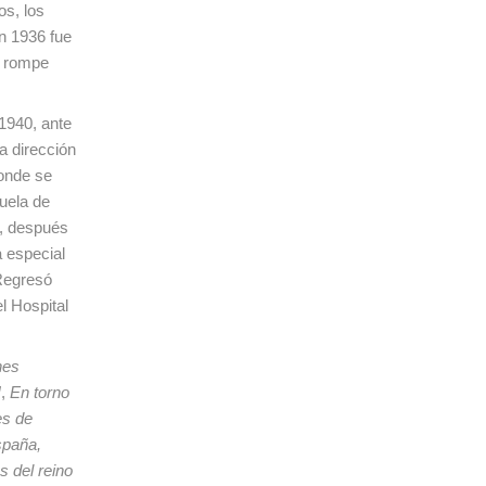
os, los
En 1936 fue
s rompe
 1940, ante
a dirección
donde se
cuela de
6, después
a especial
 Regresó
l Hospital
nes
I
,
En torno
es de
paña,
s del reino