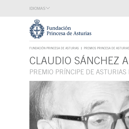
Saltar navegación. Ir directamente al contenido principal
IDIOMAS
Sección de idiomas
Fin de la sección de idiomas
Tecla de acceso 1
FUNDACIÓN PRINCESA DE ASTURIAS
PREMIOS PRINCESA DE ASTURIA
TECLA DE ACCESO 1
CLAUDIO SÁNCHEZ 
Contenido principal
PREMIO PRÍNCIPE DE ASTURIAS