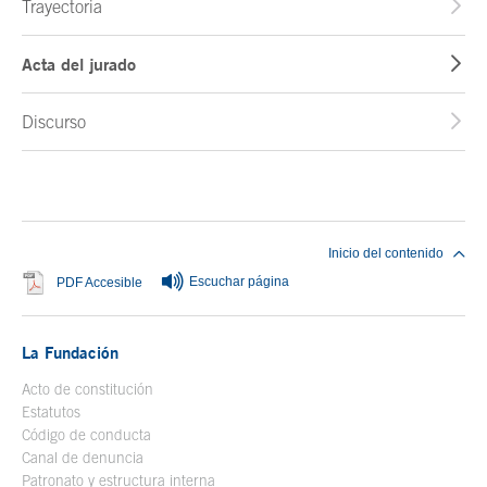
Trayectoria
Acta del jurado
Discurso
Fin del contenido principal
Inicio del contenido
Escuchar página
Se abre en ventana nueva
PDF Accesible
La Fundación
Acto de constitución
Estatutos
Código de conducta
Canal de denuncia
Patronato y estructura interna