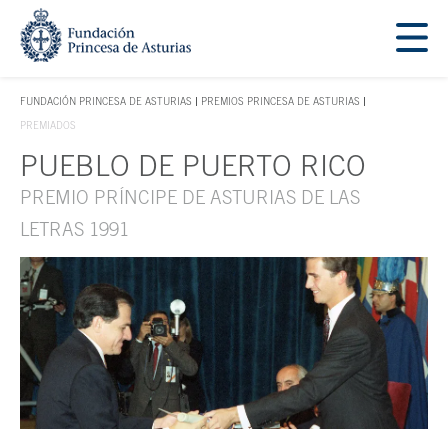
Saltar navegación. Ir directamente al contenido principal
Tecla de acceso 1
FUNDACIÓN PRINCESA DE ASTURIAS
PREMIOS PRINCESA DE ASTURIAS
TECLA DE ACCESO 1
PREMIADOS
PUEBLO DE PUERTO RICO
Contenido principal
PREMIO PRÍNCIPE DE ASTURIAS DE LAS
LETRAS 1991