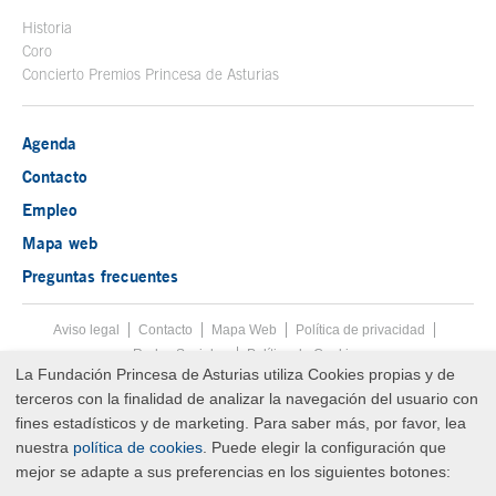
Historia
Coro
Concierto Premios Princesa de Asturias
Agenda
Contacto
Empleo
Mapa web
Preguntas frecuentes
Aviso legal
Tecla de acceso 8
Contacto
Mapa Web
Menú pie
Política de privacidad
Redes Sociales
Política de Cookies
La Fundación Princesa de Asturias utiliza Cookies propias y de
Fin menú pie
terceros con la finalidad de analizar la navegación del usuario con
© Copyright Fri Aug 07 13:25:24 UTC 2026 Fundación Princesa de
Asturias
fines estadísticos y de marketing. Para saber más, por favor, lea
nuestra
política de cookies
. Puede elegir la configuración que
mejor se adapte a sus preferencias en los siguientes botones: