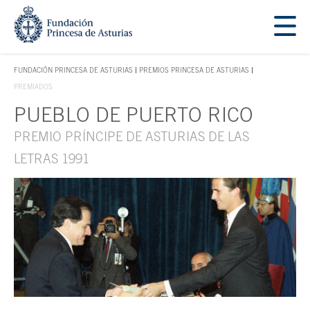
Saltar navegación. Ir directamente al contenido principal
Tecla de acceso 1
FUNDACIÓN PRINCESA DE ASTURIAS
PREMIOS PRINCESA DE ASTURIAS
TECLA DE ACCESO 1
PREMIADOS
PUEBLO DE PUERTO RICO
Contenido principal
PREMIO PRÍNCIPE DE ASTURIAS DE LAS
LETRAS 1991