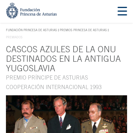
Saltar navegación. Ir directamente al contenido principal
Tecla de acceso 1
FUNDACIÓN PRINCESA DE ASTURIAS
PREMIOS PRINCESA DE ASTURIAS
TECLA DE ACCESO 1
PREMIADOS
CASCOS AZULES DE LA ONU
Contenido principal
DESTINADOS EN LA ANTIGUA
YUGOSLAVIA
PREMIO PRÍNCIPE DE ASTURIAS
COOPERACIÓN INTERNACIONAL 1993