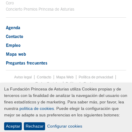
Coro
Concierto Premios Princesa de Asturias
Agenda
Contacto
Empleo
Mapa web
Preguntas frecuentes
Aviso legal
Tecla de acceso 8
Contacto
Mapa Web
Menú pie
Política de privacidad
Redes Sociales
Política de Cookies
La Fundación Princesa de Asturias utiliza Cookies propias y de
Fin menú pie
terceros con la finalidad de analizar la navegación del usuario con
© Copyright Fri Aug 07 01:03:16 UTC 2026 Fundación Princesa de
Asturias
fines estadísticos y de marketing. Para saber más, por favor, lea
nuestra
política de cookies
. Puede elegir la configuración que
mejor se adapte a sus preferencias en los siguientes botones:
Aceptar
Rechazar
Configurar cookies