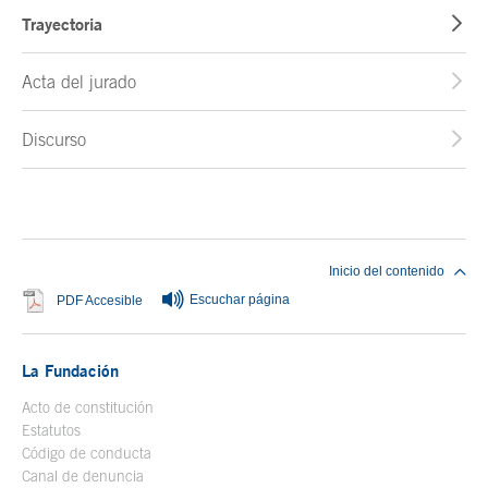
Trayectoria
Acta del jurado
Discurso
Fin del contenido principal
Inicio del contenido
Escuchar página
Se abre en ventana nueva
PDF Accesible
La Fundación
Acto de constitución
Estatutos
Código de conducta
Canal de denuncia