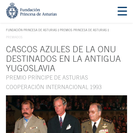
Saltar navegación. Ir directamente al contenido principal
Tecla de acceso 1
FUNDACIÓN PRINCESA DE ASTURIAS
PREMIOS PRINCESA DE ASTURIAS
TECLA DE ACCESO 1
PREMIADOS
CASCOS AZULES DE LA ONU
Contenido principal
DESTINADOS EN LA ANTIGUA
YUGOSLAVIA
PREMIO PRÍNCIPE DE ASTURIAS
COOPERACIÓN INTERNACIONAL 1993