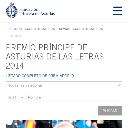
Saltar navegación. Ir directamente al contenido principal
Tecla de acceso 1
FUNDACIÓN PRINCESA DE ASTURIAS
PREMIOS PRINCESA DE ASTURIAS
TECLA DE ACCESO 1
PREMIADOS
PREMIO PRÍNCIPE DE
Contenido principal
ASTURIAS DE LAS LETRAS
2014
LISTADO COMPLETO DE PREMIADOS