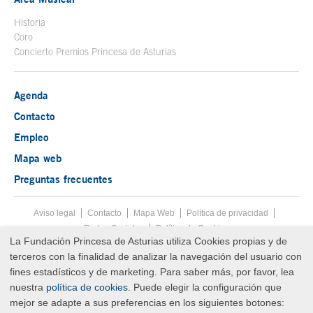
Historia
Coro
Concierto Premios Princesa de Asturias
Agenda
Contacto
Empleo
Mapa web
Preguntas frecuentes
Aviso legal
Tecla de acceso 8
Contacto
Mapa Web
Menú pie
Política de privacidad
Redes Sociales
Política de Cookies
La Fundación Princesa de Asturias utiliza Cookies propias y de
Fin menú pie
terceros con la finalidad de analizar la navegación del usuario con
© Copyright Sun Aug 09 07:01:08 UTC 2026 Fundación Princesa de
Asturias
fines estadísticos y de marketing. Para saber más, por favor, lea
nuestra
política de cookies
. Puede elegir la configuración que
mejor se adapte a sus preferencias en los siguientes botones: