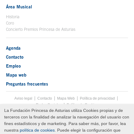
Área Musical
Historia
Coro
Concierto Premios Princesa de Asturias
Agenda
Contacto
Empleo
Mapa web
Preguntas frecuentes
Aviso legal
Tecla de acceso 8
Contacto
Mapa Web
Menú pie
Política de privacidad
Redes Sociales
Política de Cookies
La Fundación Princesa de Asturias utiliza Cookies propias y de
Fin menú pie
terceros con la finalidad de analizar la navegación del usuario con
© Copyright Sun Aug 09 14:41:41 UTC 2026 Fundación Princesa de
Asturias
fines estadísticos y de marketing. Para saber más, por favor, lea
nuestra
política de cookies
. Puede elegir la configuración que