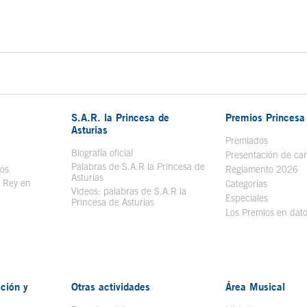
S.A.R. la Princesa de
Premios Princesa 
Asturias
bre en ventana nueva
Premiados
Biografía oficial
Se abre en ventana nueva
Presentación de ca
Palabras de S.A.R la Princesa de
sos
Se abre en ventana nueva
Reglamento 2026
Asturias
l Rey en
Categorías
Videos: palabras de S.A.R la
ntana nueva
Especiales
Princesa de Asturias
Los Premios en dat
ción y
Otras actividades
Área Musical