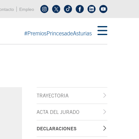
enú cabecera
ontacto
Empleo
Síguenos en tiktok
Síguenos en linkedin
in menú cabecera
#PremiosPrincesadeAsturias
TRAYECTORIA
ACTA DEL JURADO
DECLARACIONES