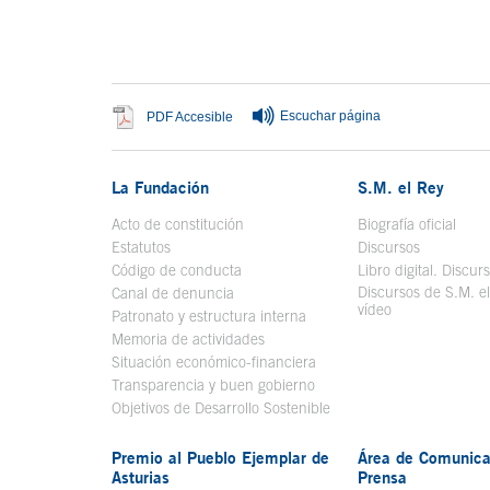
Fin del contenido principal
Escuchar página
Se abre en ventana nueva
PDF Accesible
La Fundación
S.M. el Rey
Acto de constitución
Biografía oficial
Se a
Estatutos
Discursos
Código de conducta
Libro digital. Discur
Discursos de S.M. e
Canal de denuncia
vídeo
Se abre en ve
Patronato y estructura interna
Memoria de actividades
Situación económico-financiera
Transparencia y buen gobierno
Objetivos de Desarrollo Sostenible
Premio al Pueblo Ejemplar de
Área de Comunica
Asturias
Prensa