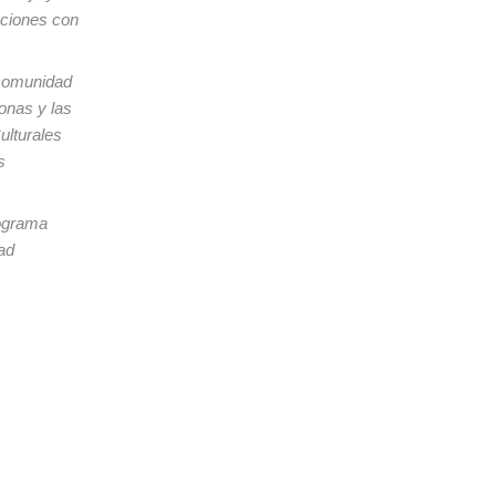
aciones con
 comunidad
onas y las
ulturales
s
rograma
tad