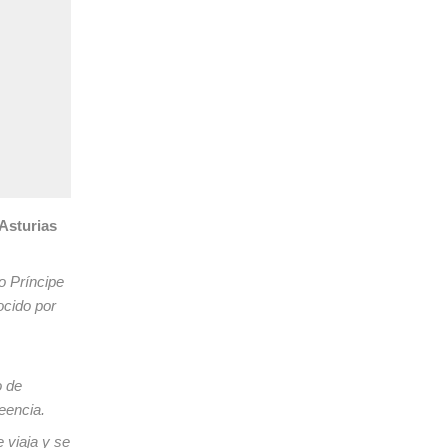
 Asturias
o Príncipe
ocido por
o de
eencia.
 viaja y se