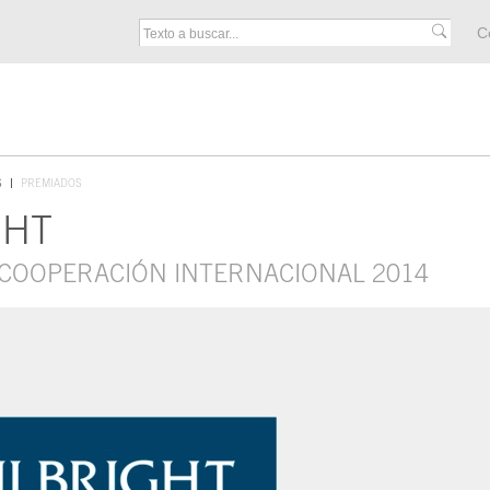
M
C
F
S
PREMIADOS
GHT
 COOPERACIÓN INTERNACIONAL 2014