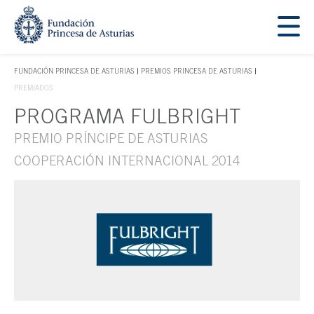
Saltar navegación. Ir directamente al contenido principal
Tecla de acceso 1
FUNDACIÓN PRINCESA DE ASTURIAS
PREMIOS PRINCESA DE ASTURIAS
TECLA DE ACCESO 1
PREMIADOS
PROGRAMA FULBRIGHT
Contenido principal
PREMIO PRÍNCIPE DE ASTURIAS
COOPERACIÓN INTERNACIONAL 2014