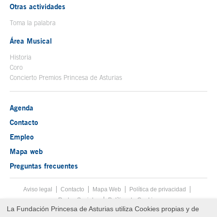
Otras actividades
Toma la palabra
Área Musical
Historia
Coro
Concierto Premios Princesa de Asturias
Agenda
Contacto
Empleo
Mapa web
Preguntas frecuentes
Aviso legal
Tecla de acceso 8
Contacto
Mapa Web
Menú pie
Política de privacidad
Redes Sociales
Política de Cookies
La Fundación Princesa de Asturias utiliza Cookies propias y de
Fin menú pie