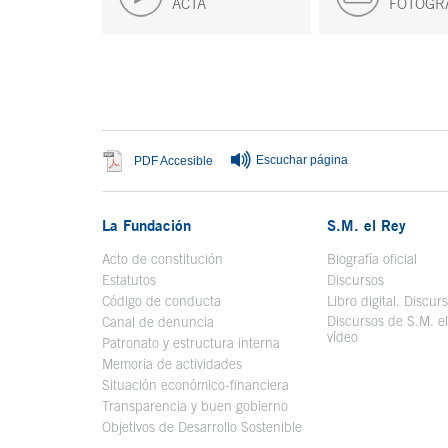
ACTA
FOTOGR
Fin del contenido principal
Escuchar página
Se abre en ventana nueva
PDF Accesible
La Fundación
S.M. el Rey
Acto de constitución
Biografía oficial
Se a
Estatutos
Discursos
Código de conducta
Libro digital. Discur
Discursos de S.M. e
Canal de denuncia
vídeo
Se abre en ve
Patronato y estructura interna
Memoria de actividades
Situación económico-financiera
Transparencia y buen gobierno
Objetivos de Desarrollo Sostenible