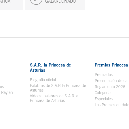
ÁFICA
GALARDONADO
S.A.R. la Princesa de
Premios Princesa 
Asturias
bre en ventana nueva
Premiados
Biografía oficial
Se abre en ventana nueva
Presentación de ca
Palabras de S.A.R la Princesa de
sos
Se abre en ventana nueva
Reglamento 2026
Asturias
l Rey en
Categorías
Videos: palabras de S.A.R la
ntana nueva
Especiales
Princesa de Asturias
Los Premios en dat