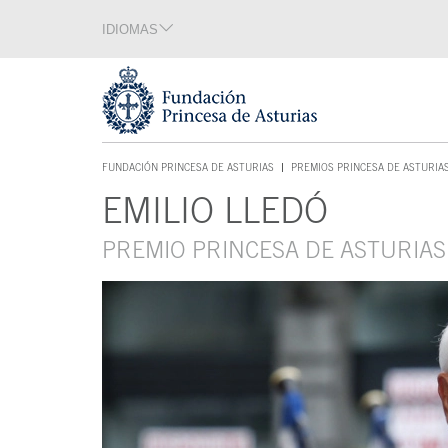
Saltar navegación. Ir directamente al contenido principal
IDIOMAS
Sección de idiomas
Fin de la sección de idiomas
Tecla de acceso 1
FUNDACIÓN PRINCESA DE ASTURIAS
PREMIOS PRINCESA DE ASTURIA
TECLA DE ACCESO 1
EMILIO LLEDÓ
Contenido principal
PREMIO PRINCESA DE ASTURIA