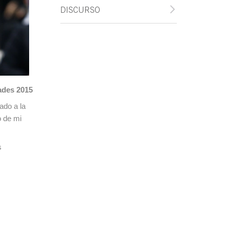
DISCURSO
ades 2015
ado a la
o de mi
s