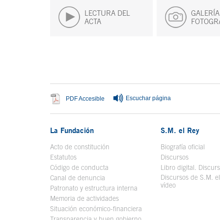
LECTURA DEL
GALERÍA
ACTA
FOTOGR
Fin del contenido principal
Escuchar página
Se abre en ventana nueva
PDF Accesible
La Fundación
S.M. el Rey
Acto de constitución
Biografía oficial
Se a
Estatutos
Discursos
Código de conducta
Libro digital. Discur
Discursos de S.M. e
Canal de denuncia
vídeo
Se abre en ve
Patronato y estructura interna
Memoria de actividades
Situación económico-financiera
Transparencia y buen gobierno