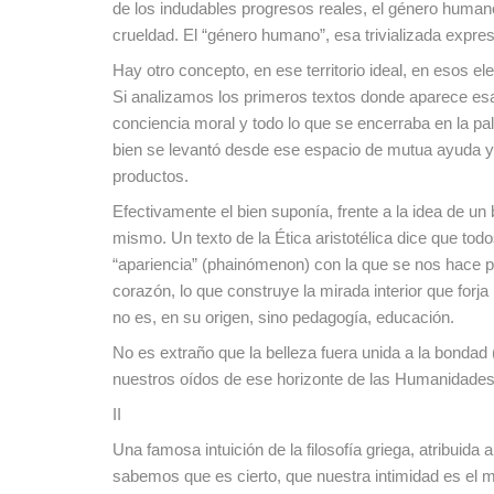
de los indudables progresos reales, el género humano 
crueldad. El “género humano”, esa trivializada expr
Hay otro concepto, en ese territorio ideal, en esos e
Si analizamos los primeros textos donde aparece esa 
conciencia moral y todo lo que se encerraba en la pala
bien se levantó desde ese espacio de mutua ayuda y p
productos.
Efectivamente el bien suponía, frente a la idea de u
mismo. Un texto de la Ética aristotélica dice que tod
“apariencia” (phainómenon) con la que se nos hace pr
corazón, lo que construye la mirada interior que forj
no es, en su origen, sino pedagogía, educación.
No es extraño que la belleza fuera unida a la bondad (
nuestros oídos de ese horizonte de las Humanidades
II
Una famosa intuición de la filosofía griega, atribuid
sabemos que es cierto, que nuestra intimidad es el 