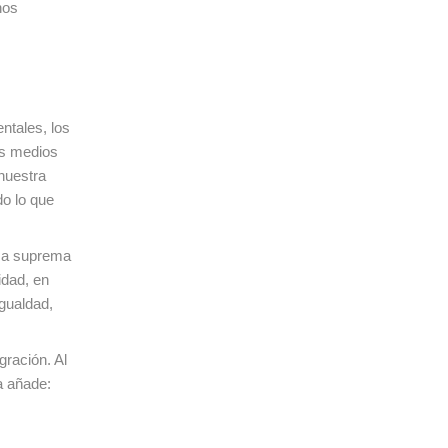
nos
entales, los
os medios
nuestra
do lo que
rma suprema
idad, en
igualdad,
gración. Al
a añade: