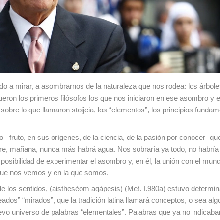
o a mirar, a asombrarnos de la naturaleza que nos rodea: los árboles
ra. Fueron los primeros filósofos los que nos iniciaron en ese asombro 
 sobre lo que llamaron stoijeia, los “elementos”, los principios funda
fruto, en sus orígenes, de la ciencia, de la pasión por conocer- qu
ire, mañana, nunca más habrá agua. Nos sobraría ya todo, no habría 
posibilidad de experimentar el asombro y, en él, la unión con el mund
a que nos vemos y en la que somos.
 de los sentidos, (aistheséom agápesis) (Met. I.980a) estuvo determi
ados” “mirados”, que la tradición latina llamará conceptos, o sea alg
uevo universo de palabras “elementales”. Palabras que ya no indicab