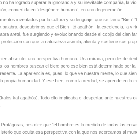
no ha logrado superar la ignorancia y su inevitable compañía, la viol
esión, convertida en “desgénero humano”, en una degeneración.
lementos inventados por la cultura y su lenguaje, que se llamó “Bien” 
palabra, descubrimos que el Bien –tò agathón– la excelencia, la virtu
bra areté, fue surgiendo y evolucionando desde el cobijo del clan fami
rotección con que la naturaleza asimila, alienta y sostiene sus prop
n bien absoluto, una perspectiva humana. Una mirada, pero desde den
os los hombres buscan el bien; pero ese bien está determinado por la
esente. La apariencia es, pues, lo que ve nuestra mente, lo que sien
a la propia humanidad. Y ese bien, como la verdad, se aprende en la c
kalós kaì agathós). Todo ello implicaba el despertar, ante nuestros oj
.
a a Protágoras, nos dice que “el hombre es la medida de todas las cosa
misterio que oculta esa perspectiva con la que nos acercamos al mun