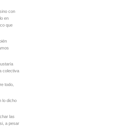
 sino con
do en
ico que
bién
íamos
ustaría
a colectiva
e todo,
 lo dicho
char las
si, a pesar