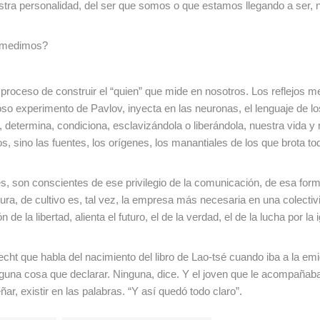
tra personalidad, del ser que somos o que estamos llegando a ser, 
 medimos?
se proceso de construir el “quien” que mide en nosotros. Los reflejos m
oso experimento de Pavlov, inyecta en las neuronas, el lenguaje de l
determina, condiciona, esclavizándola o liberándola, nuestra vida y 
, sino las fuentes, los orígenes, los manantiales de los que brota to
s, son conscientes de ese privilegio de la comunicación, de esa fo
ra, de cultivo es, tal vez, la empresa más necesaria en una colectiv
e la libertad, alienta el futuro, el de la verdad, el de la lucha por la 
t que habla del nacimiento del libro de Lao-tsé cuando iba a la emi
 alguna cosa que declarar. Ninguna, dice. Y el joven que le acompañab
ar, existir en las palabras. “Y así quedó todo claro”.