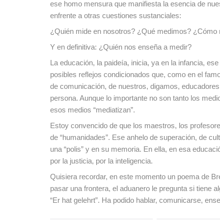
ese homo mensura que manifiesta la esencia de nues
enfrente a otras cuestiones sustanciales:
¿Quién mide en nosotros? ¿Qué medimos? ¿Cómo
Y en definitiva: ¿Quién nos enseña a medir?
La educación, la paideía, inicia, ya en la infancia, e
posibles reflejos condicionados que, como en el fam
de comunicación, de nuestros, digamos, educadores, 
persona. Aunque lo importante no son tanto los medios
esos medios “mediatizan”.
Estoy convencido de que los maestros, los profesore
de “humanidades”. Ese anhelo de superación, de cultu
una “polis” y en su memoria. En ella, en esa educación d
por la justicia, por la inteligencia.
Quisiera recordar, en este momento un poema de Brech
pasar una frontera, el aduanero le pregunta si tiene
“Er hat gelehrt”. Ha podido hablar, comunicarse, enseñ