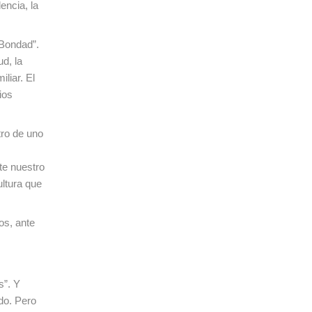
encia, la
“Bondad”.
d, la
liar. El
ios
tro de uno
te nuestro
ultura que
os, ante
s”. Y
do. Pero