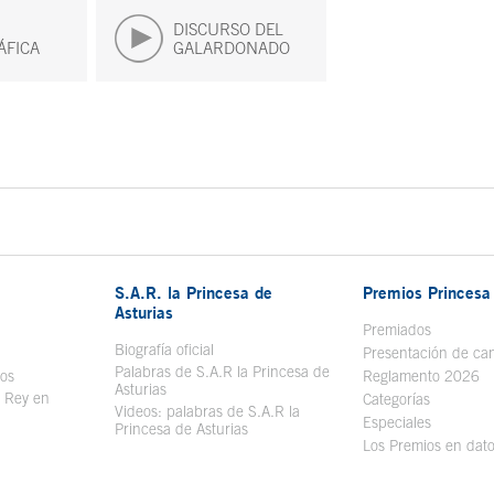
DISCURSO DEL
ÁFICA
GALARDONADO
S.A.R. la Princesa de
Premios Princesa 
Asturias
bre en ventana nueva
Premiados
Biografía oficial
Se abre en ventana nueva
Presentación de ca
Palabras de S.A.R la Princesa de
sos
Se abre en ventana nueva
Reglamento 2026
Asturias
l Rey en
Categorías
Videos: palabras de S.A.R la
ntana nueva
Especiales
Princesa de Asturias
Los Premios en dat