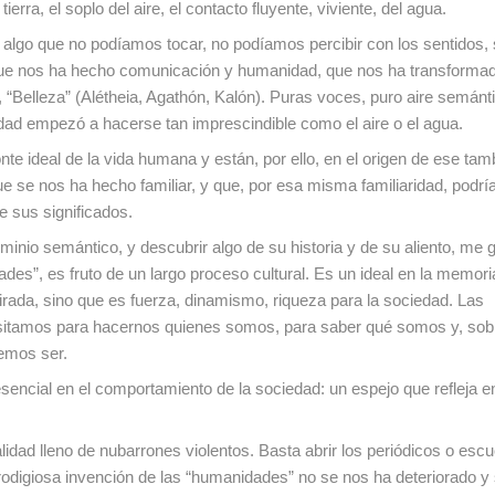
ierra, el soplo del aire, el contacto fluyente, viviente, del agua.
 algo que no podíamos tocar, no podíamos percibir con los sentidos,
 y que nos ha hecho comunicación y humanidad, que nos ha transforma
 “Belleza” (Alétheia, Agathón, Kalón). Puras voces, puro aire semánt
ad empezó a hacerse tan imprescindible como el aire o el agua.
nte ideal de la vida humana y están, por ello, en el origen de ese tam
 se nos ha hecho familiar, y que, por esa misma familiaridad, podr
de sus significados.
nio semántico, y descubrir algo de su historia y de su aliento, me g
ades”, es fruto de un largo proceso cultural. Es un ideal en la memori
 mirada, sino que es fuerza, dinamismo, riqueza para la sociedad. Las
itamos para hacernos quienes somos, para saber qué somos y, sobr
emos ser.
sencial en el comportamiento de la sociedad: un espejo que refleja en
lidad lleno de nubarrones violentos. Basta abrir los periódicos o escu
rodigiosa invención de las “humanidades” no se nos ha deteriorado y 