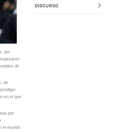
DISCURSO
, las
y empezaron
mentales de
e, de
prodigio
o en el que
nada por
o
an el mundo