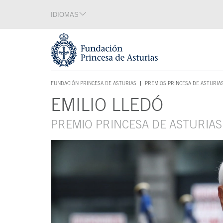
Saltar navegación. Ir directamente al contenido principal
IDIOMAS
Sección de idiomas
Fin de la sección de idiomas
Tecla de acceso 1
FUNDACIÓN PRINCESA DE ASTURIAS
PREMIOS PRINCESA DE ASTURIA
TECLA DE ACCESO 1
EMILIO LLEDÓ
Contenido principal
PREMIO PRINCESA DE ASTURIA