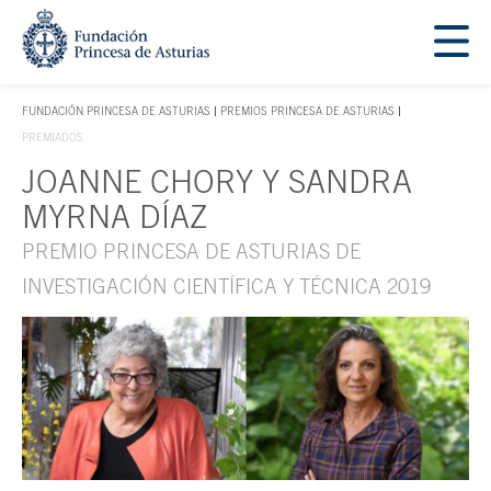
Saltar navegación. Ir directamente al contenido principal
Tecla de acceso 1
FUNDACIÓN PRINCESA DE ASTURIAS
PREMIOS PRINCESA DE ASTURIAS
TECLA DE ACCESO 1
PREMIADOS
JOANNE CHORY Y SANDRA
Contenido principal
MYRNA DÍAZ
PREMIO PRINCESA DE ASTURIAS DE
INVESTIGACIÓN CIENTÍFICA Y TÉCNICA 2019