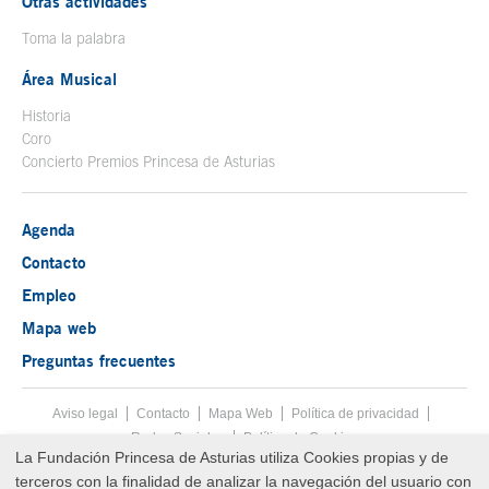
Otras actividades
Toma la palabra
Área Musical
Historia
Coro
Concierto Premios Princesa de Asturias
Agenda
Contacto
Empleo
Mapa web
Preguntas frecuentes
Aviso legal
Tecla de acceso 8
Contacto
Mapa Web
Menú pie
Política de privacidad
Redes Sociales
Política de Cookies
La Fundación Princesa de Asturias utiliza Cookies propias y de
Fin menú pie
terceros con la finalidad de analizar la navegación del usuario con
© Copyright Sat Aug 08 00:51:47 UTC 2026 Fundación Princesa de