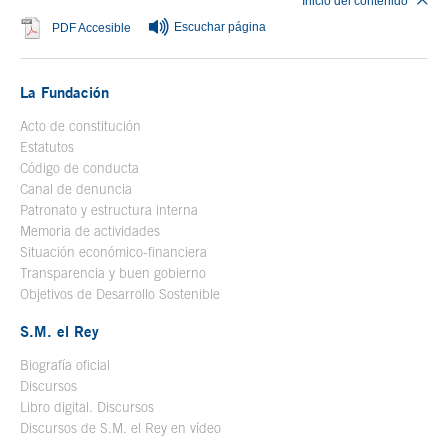
Inicio del contenido
Escuchar página
Se abre en ventana nueva
PDF Accesible
La Fundación
Acto de constitución
Estatutos
Código de conducta
Canal de denuncia
Patronato y estructura interna
Memoria de actividades
Situación económico-financiera
Transparencia y buen gobierno
Objetivos de Desarrollo Sostenible
S.M. el Rey
Biografía oficial
Se abre en ventana nueva
Discursos
Libro digital. Discursos
Se abre en ventana nueva
Discursos de S.M. el Rey en vídeo
Se abre en ventana nueva