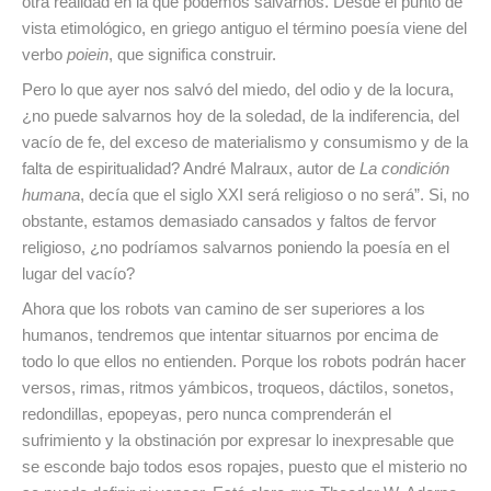
otra realidad en la que podemos salvarnos. Desde el punto de
vista etimológico, en griego antiguo el término poesía viene del
verbo
poiein
, que significa construir.
Pero lo que ayer nos salvó del miedo, del odio y de la locura,
¿no puede salvarnos hoy de la soledad, de la indiferencia, del
vacío de fe, del exceso de materialismo y consumismo y de la
falta de espiritualidad? André Malraux, autor de
La condición
humana
, decía que el siglo XXI será religioso o no será”. Si, no
obstante, estamos demasiado cansados y faltos de fervor
religioso, ¿no podríamos salvarnos poniendo la poesía en el
lugar del vacío?
Ahora que los robots van camino de ser superiores a los
humanos, tendremos que intentar situarnos por encima de
todo lo que ellos no entienden. Porque los robots podrán hacer
versos, rimas, ritmos yámbicos, troqueos, dáctilos, sonetos,
redondillas, epopeyas, pero nunca comprenderán el
sufrimiento y la obstinación por expresar lo inexpresable que
se esconde bajo todos esos ropajes, puesto que el misterio no