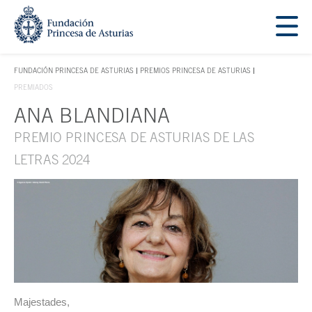
Saltar navegación. Ir directamente al contenido principal
Tecla de acceso 1
FUNDACIÓN PRINCESA DE ASTURIAS
PREMIOS PRINCESA DE ASTURIAS
TECLA DE ACCESO 1
PREMIADOS
ANA BLANDIANA
Contenido principal
PREMIO PRINCESA DE ASTURIAS DE LAS
LETRAS 2024
Majestades,