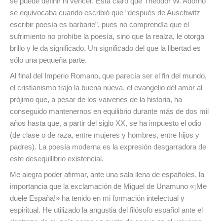
se puede definir ni vencer. Está claro que Theodor W. Adorno
se equivocaba cuando escribió que “después de Auschwitz
escribir poesía es barbarie”, pues no comprendía que el
sufrimiento no prohíbe la poesía, sino que la realza, le otorga
brillo y le da significado. Un significado del que la libertad es
sólo una pequeña parte.
Al final del Imperio Romano, que parecía ser el fin del mundo,
el cristianismo trajo la buena nueva, el evangelio del amor al
prójimo que, a pesar de los vaivenes de la historia, ha
conseguido mantenernos en equilibrio durante más de dos mil
años hasta que, a partir del siglo XX, se ha impuesto el odio
(de clase o de raza, entre mujeres y hombres, entre hijos y
padres). La poesía moderna es la expresión desgarradora de
este desequilibrio existencial.
Me alegra poder afirmar, ante una sala llena de españoles, la
importancia que la exclamación de Miguel de Unamuno «¡Me
duele España!» ha tenido en mi formación intelectual y
espiritual. He utilizado la angustia del filósofo español ante el