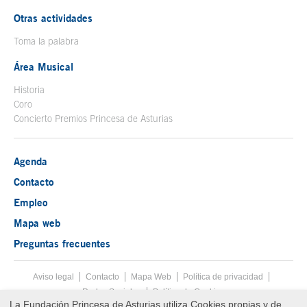
Otras actividades
Toma la palabra
Área Musical
Historia
Coro
Concierto Premios Princesa de Asturias
Agenda
Contacto
Empleo
Mapa web
Preguntas frecuentes
Aviso legal
Tecla de acceso 8
Contacto
Mapa Web
Menú pie
Política de privacidad
Redes Sociales
Política de Cookies
La Fundación Princesa de Asturias utiliza Cookies propias y de