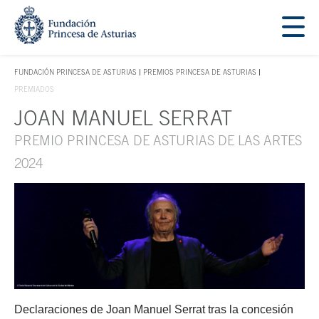
Saltar navegación. Ir directamente al contenido principal
Tecla de acceso 1
FUNDACIÓN PRINCESA DE ASTURIAS
PREMIOS PRINCESA DE ASTURIAS
TECLA DE ACCESO 1
PREMIADOS
JOAN MANUEL SERRAT
Contenido principal
PREMIO PRINCESA DE ASTURIAS DE LAS ARTES
2024
Declaraciones de Joan Manuel Serrat tras la concesión