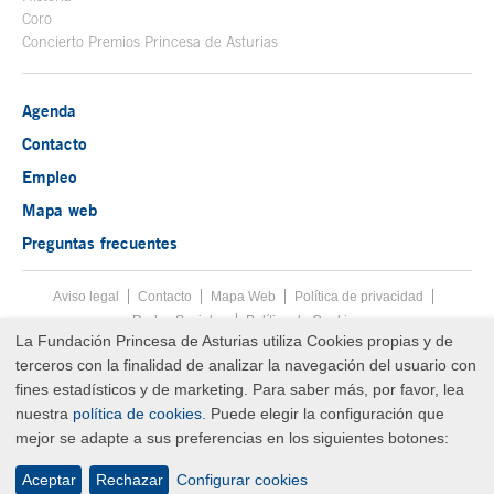
Coro
Concierto Premios Princesa de Asturias
Agenda
Contacto
Empleo
Mapa web
Preguntas frecuentes
Aviso legal
Tecla de acceso 8
Contacto
Mapa Web
Menú pie
Política de privacidad
Redes Sociales
Política de Cookies
La Fundación Princesa de Asturias utiliza Cookies propias y de
Fin menú pie
terceros con la finalidad de analizar la navegación del usuario con
© Copyright Mon Aug 10 08:33:20 UTC 2026 Fundación Princesa de
Asturias
fines estadísticos y de marketing. Para saber más, por favor, lea
nuestra
política de cookies
. Puede elegir la configuración que
mejor se adapte a sus preferencias en los siguientes botones:
Aceptar
Rechazar
Configurar cookies