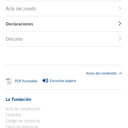
Acta del jurado
Declaraciones
Discurso
Fin del contenido principal
Inicio del contenido
Escuchar página
Se abre en ventana nueva
PDF Accesible
La Fundación
Acto de constitución
Estatutos
Código de conducta
Canal de denuncia