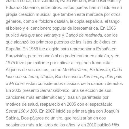
García Lorca, Luis Cernuda, Pablo Neruda, Mario Benedetti y
Eduardo Galeano, entre otros. Estos poetas han influido en su
propia creación musical, que también está marcada por otros
géneros, como el folclore catalán, la copla española, el tango,
el bolero y el cancionero popular de Iberoamérica. En 1966
publicó
Ara que tinc vint anys
y
Cançó de matinada
, con los
que alcanzó los primeros puestos de las listas de éxitos en
España. En 1968 fue elegido para representar a España en
Eurovisión, pero renunció al no poder cantar en catalán, y en
1975 tuvo que exiliarse por criticar al régimen franquista.
Algunos de sus discos, como
Mediterráneo
,
En tránsito
,
Cada
loco con su tema
,
Utopía
,
Banda
sonora d’un temps, d’un país
o
Mi niñez
están considerados clásicos de la canción de autor.
En 2003 presentó
Serrat sinfónico
, una selección de sus
canciones más emblemáticas y, tras un paréntesis por
motivos de salud, reapareció en 2005 con el espectáculo
Serrat 100 x 100
. En 2007 inició su primera gira con Joaquín
Sabina, Dos pájaros de un tiro, que realizarían en dos
ocasiones más a lo largo de los años, y en 2010 publicó
Hijo