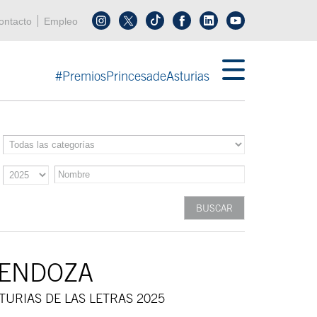
enú cabecera
ontacto
Empleo
Síguenos en tiktok
Síguenos en linkedin
in menú cabecera
#PremiosPrincesadeAsturias
ENDOZA
TURIAS DE LAS LETRAS 2025