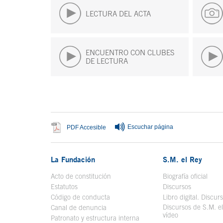
LECTURA DEL ACTA
ENCUENTRO CON CLUBES
DE LECTURA
Fin del contenido principal
Escuchar página
Se abre en ventana nueva
PDF Accesible
La Fundación
S.M. el Rey
Acto de constitución
Biografía oficial
Se a
Estatutos
Discursos
Código de conducta
Libro digital. Discur
Discursos de S.M. e
Canal de denuncia
vídeo
Se abre en ve
Patronato y estructura interna