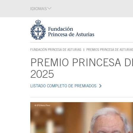
Saltar navegación. Ir directamente al contenido principal
IDIOMAS
Sección de idiomas
Fin de la sección de idiomas
Tecla de acceso 1
FUNDACIÓN PRINCESA DE ASTURIAS
PREMIOS PRINCESA DE ASTURIA
TECLA DE ACCESO 1
PREMIO PRINCESA D
Contenido principal
2025
LISTADO COMPLETO DE PREMIADOS