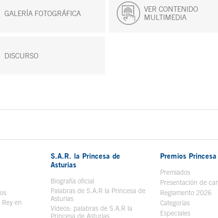
VER CONTENIDO
GALERÍA FOTOGRÁFICA
MULTIMEDIA
DISCURSO
S.A.R. la Princesa de
Premios Princesa 
Asturias
bre en ventana nueva
Premiados
Biografía oficial
Se abre en ventana nueva
Presentación de ca
Palabras de S.A.R la Princesa de
sos
Se abre en ventana nueva
Reglamento 2026
Asturias
l Rey en
Categorías
Videos: palabras de S.A.R la
ntana nueva
Especiales
Princesa de Asturias