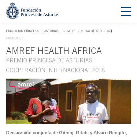
Saltar navegación. Ir directamente al contenido principal
Tecla de acceso 1
FUNDACIÓN PRINCESA DE ASTURIAS
PREMIOS PRINCESA DE ASTURIAS
TECLA DE ACCESO 1
PREMIADOS
AMREF HEALTH AFRICA
Contenido principal
PREMIO PRINCESA DE ASTURIAS
COOPERACIÓN INTERNACIONAL 2018
Declaración conjunta de Githinji Gitahi y Álvaro Rengifo,