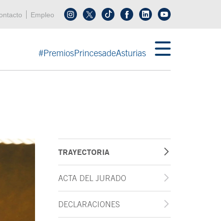
enú cabecera
ontacto
Empleo
Síguenos en tiktok
Síguenos en linkedin
in menú cabecera
#PremiosPrincesadeAsturias
TRAYECTORIA
ACTA DEL JURADO
DECLARACIONES