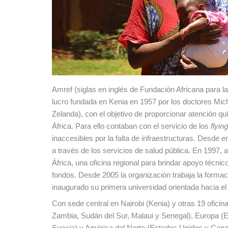
Amref (siglas en inglés de Fundación Africana para la
lucro fundada en Kenia en 1957 por los doctores M
Zelanda), con el objetivo de proporcionar atención q
África. Para ello contaban con el servicio de los
flyin
inaccesibles por la falta de infraestructuras. Desde 
a través de los servicios de salud pública. En 1997,
África, una oficina regional para brindar apoyo téc
fondos. Desde 2005 la organización trabaja la formaci
inaugurado su primera universidad orientada hacia el
Con sede central en Nairobi (Kenia) y otras 19 oficin
Zambia, Sudán del Sur, Malaui y Senegal), Europa (E
Suecia) y América del Norte (Estados Unidos y Canad