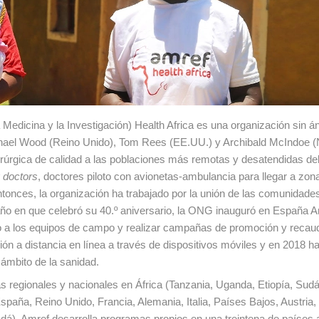
 Medicina y la Investigación) Health Africa es una organización sin 
ichael Wood (Reino Unido), Tom Rees (EE.UU.) y Archibald McIndoe 
uirúrgica de calidad a las poblaciones más remotas y desatendidas de
g doctors
, doctores piloto con avionetas-ambulancia para llegar a zon
entonces, la organización ha trabajado por la unión de las comunidade
 año en que celebró su 40.º aniversario, la ONG inauguró en España 
nico a los equipos de campo y realizar campañas de promoción y recau
ón a distancia en línea a través de dispositivos móviles y en 2018 h
 ámbito de la sanidad.
as regionales y nacionales en África (Tanzania, Uganda, Etiopía, Sudá
spaña, Reino Unido, Francia, Alemania, Italia, Países Bajos, Austria
á), Amref desarrolla programas propios en una treintena de países a