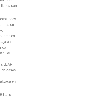
illones son
 casi todos
 formación
a,
ra también
bajo en
inco
 45% al
iva LEAP:
os de casos
ializada en
Bill and