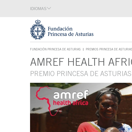
Saltar navegación. Ir directamente al contenido principal
IDIOMAS
Sección de idiomas
Fin de la sección de idiomas
Tecla de acceso 1
FUNDACIÓN PRINCESA DE ASTURIAS
PREMIOS PRINCESA DE ASTURIA
TECLA DE ACCESO 1
AMREF HEALTH AFRI
Contenido principal
PREMIO PRINCESA DE ASTURIA