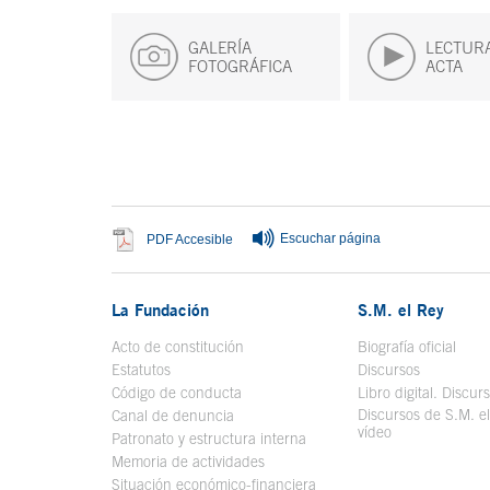
GALERÍA
LECTURA
FOTOGRÁFICA
ACTA
Fin del contenido principal
Escuchar página
Se abre en ventana nueva
PDF Accesible
La Fundación
S.M. el Rey
Acto de constitución
Biografía oficial
Se a
Estatutos
Discursos
Código de conducta
Libro digital. Discur
Discursos de S.M. e
Canal de denuncia
vídeo
Se abre en ve
Patronato y estructura interna
Memoria de actividades
Situación económico-financiera