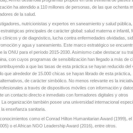
zación ha atendido a 110 millones de personas, de las que ochenta m
adores de la salud.
igadores, nutricionistas y expertos en saneamiento y salud pública,
 estratégicas principales de carácter global: salud materna e infantil,
s clínicos y de diagnóstico, lucha contra enfermedades olvidadas, sid
 promoción y agua y saneamiento. Este marco estratégico se encuent
 de la ONU para el período 2015-2030. Asimismo cabe destacar su tra
menina, con cuyos programas de sensibilización han llegado a más de c
ontribuyendo a que las tasas de esta práctica se hayan reducido del
que alrededor de 15.000 chicas se hayan librado de esta práctica,
alternativos, de carácter simbólico. No menos relevante es la iniciat
rofesionales a través de dispositivos móviles con información y dat
ite un contacto directo e inmediato con formadores digitales y otros
t. La organización también posee una universidad internacional espec
a la enseñanza sanitaria.
econocimientos como el Conrad Hilton Humanitarian Award (1999), el 
005) o el African NGO Leadership Award (2016), entre otros.