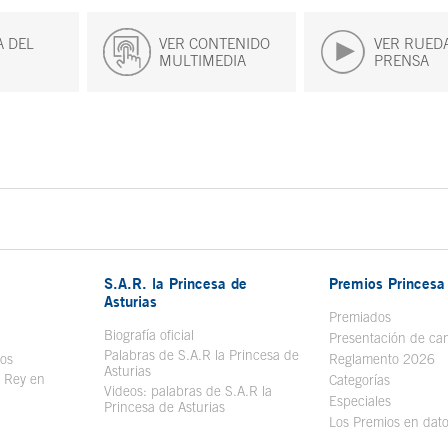
 DEL
VER CONTENIDO
VER RUED
MULTIMEDIA
PRENSA
S.A.R. la Princesa de
Premios Princesa 
Asturias
bre en ventana nueva
Premiados
Biografía oficial
Se abre en ventana nueva
Presentación de ca
Palabras de S.A.R la Princesa de
sos
Se abre en ventana nueva
Reglamento 2026
Asturias
l Rey en
Categorías
Videos: palabras de S.A.R la
ntana nueva
Especiales
Princesa de Asturias
Los Premios en dat